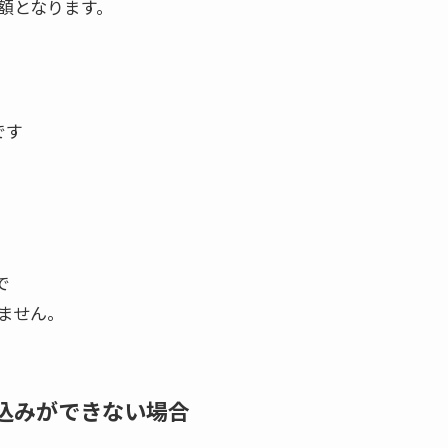
額となります。
です
で
ません。
込みができない場合