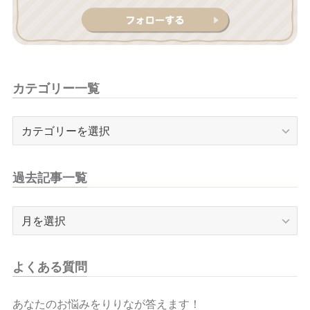
カテゴリー一覧
カ
テ
ゴ
リ
過去記事一覧
ー
一
過
覧
去
記
事
よくある質問
一
覧
あなたのお悩みをりりなが答えます！