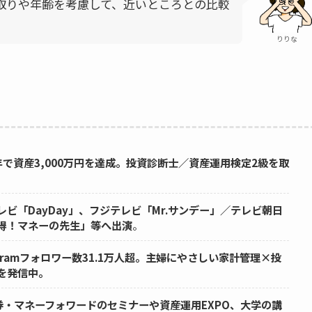
取りや年齢を考慮して、近いところとの比較
りりな
年で資産3,000万円を達成。投資診断士／資産運用検定2級を取
レビ「DayDay」、フジテレビ「Mr.サンデー」／テレビ朝日
得！マネーの先生」等へ出演
。
tagramフォロワー数31.1万人超。主婦にやさしい家計管理×投
を発信中。
証券・マネーフォワードのセミナーや資産運用EXPO、大学の講