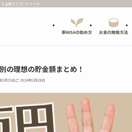
る主婦りりな | カケマネ
新NISAの始め方
お金の勉強方法
入別の理想の貯金額まとめ！
4年2月25日
2024年2月28日