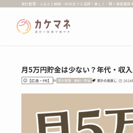
家計管理・ふるさと納税・NISAをフル活用！楽しく・賢く資産運用す
月5万円貯金は少ない？年代・収
【広告・PR】
家計管理
節約・貯金
家計の見直し
202