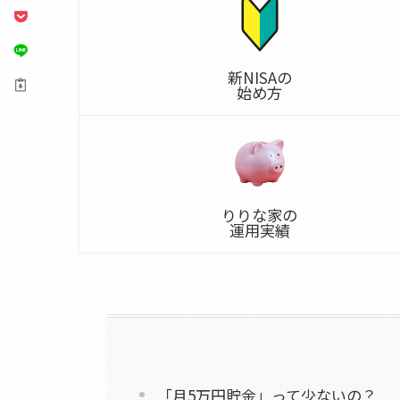
新NISAの
始め方
りりな家の
運用実績
「月5万円貯金」って少ないの？