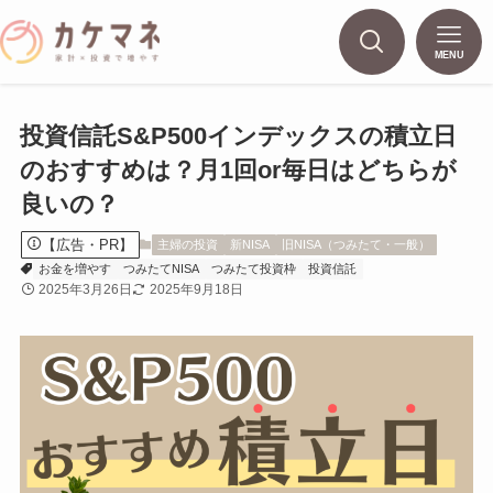
MENU
投資信託S&P500インデックスの積立日
のおすすめは？月1回or毎日はどちらが
良いの？
【広告・PR】
主婦の投資
新NISA
旧NISA（つみたて・一般）
お金を増やす
つみたてNISA
つみたて投資枠
投資信託
2025年3月26日
2025年9月18日