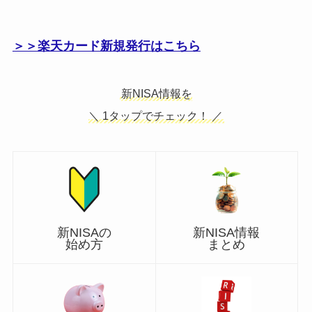
＞＞楽天カード新規発行はこちら
新NISA情報を
＼ 1タップでチェック！ ／
新NISA情報
新NISAの
まとめ
始め方