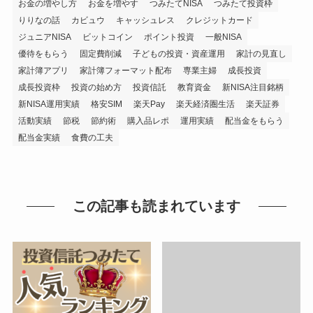
お金の増やし方
お金を増やす
つみたてNISA
つみたて投資枠
りりなの話
カビュウ
キャッシュレス
クレジットカード
ジュニアNISA
ビットコイン
ポイント投資
一般NISA
優待をもらう
固定費削減
子どもの投資・資産運用
家計の見直し
家計簿アプリ
家計簿フォーマット配布
専業主婦
成長投資
成長投資枠
投資の始め方
投資信託
教育資金
新NISA注目銘柄
新NISA運用実績
格安SIM
楽天Pay
楽天経済圏生活
楽天証券
活動実績
節税
節約術
購入品レポ
運用実績
配当金をもらう
配当金実績
食費の工夫
この記事も読まれています