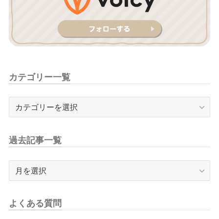
カテゴリー一覧
カ
テ
ゴ
リ
過去記事一覧
ー
一
過
覧
去
記
事
よくある質問
一