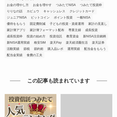
お金の増やし方
お金を増やす
つみたてNISA
つみたて投資枠
りりなの話
カビュウ
キャッシュレス
クレジットカード
ジュニアNISA
ビットコイン
ポイント投資
一般NISA
優待をもらう
固定費削減
子どもの投資・資産運用
家計の見直し
家計簿アプリ
家計簿フォーマット配布
専業主婦
成長投資
成長投資枠
投資の始め方
投資信託
教育資金
新NISA注目銘柄
新NISA運用実績
格安SIM
楽天Pay
楽天経済圏生活
楽天証券
活動実績
節税
節約術
購入品レポ
運用実績
配当金をもらう
配当金実績
食費の工夫
この記事も読まれています