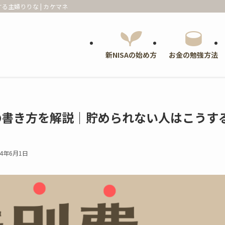
る主婦りりな | カケマネ
新NISAの始め方
お金の勉強方法
簿の書き方を解説｜貯められない人はこうす
24年6月1日