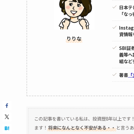
日本テ
「なっ
Ins
資情報
りりな
SBI
義等へ
組など
著書
「
この記事を書いている私は、投資歴8年以上です
ます！
将来になんとなく不安がある・・
と言うあ