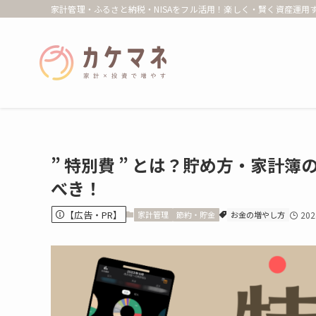
家計管理・ふるさと納税・NISAをフル活用！楽しく・賢く資産運用す
” 特別費 ” とは？貯め方・家計
べき！
【広告・PR】
家計管理
節約・貯金
お金の増やし方
20