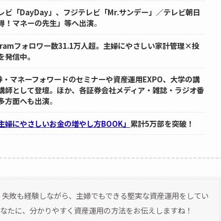
レビ「DayDay」、フジテレビ「Mr.サンデー」／テレビ朝日
得！マネーの先生」等へ出演
。
tagramフォロワー数31.1万人超。主婦にやさしい家計管理×投
を発信中。
証券・マネーフォワードのセミナーや資産運用EXPO、大学の講
講師として登壇。ほか、各証券会社メディア・雑誌・ラジオ番
多方面へも出演
。
主婦にやさしいお金の増やし方BOOK」
累計5万部を突破！
！失敗も経験しながら、主婦でもできる堅実な資産運用をしてい
なたに、分かりやすく資産運用の方法をお伝えしますね！