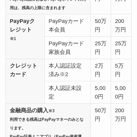
用は、残高の上限に含まれます
PayPayク
PayPayカード
50万
200
レジット
本会員
円
万円
※1
PayPayカード
25万
25万
家族会員
円
円
クレジット
本人認証設定
2万
5万
カード
済み※2
円
円
本人認証未設
5,00
5,00
定
0円
0円
金融商品の購入
50万
200
※3
円
万円
利用できる残高はPayPayマネーのみとな
ります。
PayPay証券ミニアプリ（PayPay資産運