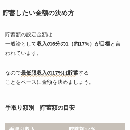
貯蓄したい金額の決め方
貯蓄額の設定金額は
一般論として
収入の6分の1（約17%）が目標
と言
われています。
なので
最低限収入の17%は貯蓄
する
ことをベースに金額を決めましょう。
手取り額別 貯蓄額の目安
手取り収入
貯蓄額17％