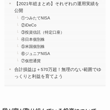
【2021年総まとめ】それぞれの運用実績を
公開
①つみたてNISA
②iDeCo
③投資信託（特定口座）
④日本個別株
⑤米国個別株
⑥ジュニアNISA
⑦仮想通貨
合計損益は＋570万超！無理のない範囲でゆ
っくりと利益を育てよう