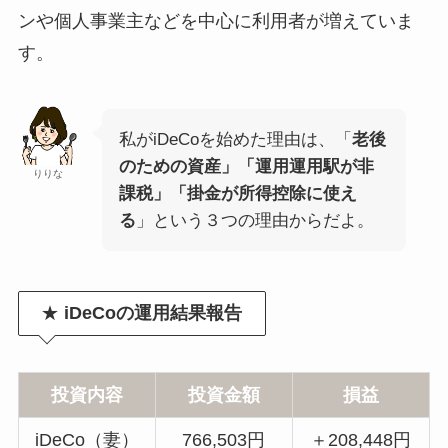
ンや個人事業主などを中心に利用者が増えていま
す。
私がiDeCoを始めた理由は、「
老後
のための資産」「運用運用駅が非
りりな
課税」「掛金が所得控除に使え
る
」という３つの理由からだよ。
★
iDeCoの運用結果報告
投資内容
投資金額
損益
iDeCo（妻）
766,503円
＋208,448円