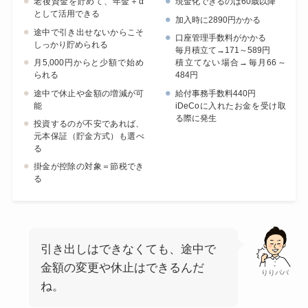
老後資金を貯めて、年金＋α
現金化できるのは60歳以降
として活用できる
加入時に2890円かかる
途中で引き出せないからこそ
口座管理手数料がかかる
しっかり貯められる
毎月積立て→171～589円
月5,000円からと少額で始め
積立てない場合→毎月66～
られる
484円
途中で休止や金額の増減が可
給付事務手数料440円
能
iDeCoに入れたお金を受け取
る際に発生
投資するのが不安であれば、
元本保証（貯金方式）も選べ
る
掛金が控除の対象＝節税でき
る
引き出しはできなくても、途中で
金額の変更や休止はできるんだ
りりパパ
ね。