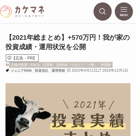
MENU
【2021年総まとめ】+570万円！我が家の
投資成績・運用状況を公開
【広告・PR】
主婦の投資
iDeCo
日本株
旧NISA（つみたて・一般）
米国株
2022年4月11日
2022年12月1日
ジュニアNISA
投資信託
運用実績