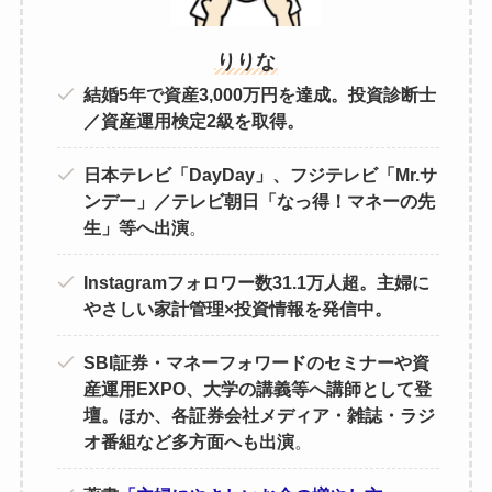
りりな
結婚5年で資産3,000万円を達成。投資診断士
／資産運用検定2級を取得。
日本テレビ「DayDay」、フジテレビ「Mr.サ
ンデー」／テレビ朝日「なっ得！マネーの先
生」等へ出演
。
Instagramフォロワー数31.1万人超。主婦に
やさしい家計管理×投資情報を発信中。
SBI証券・マネーフォワードのセミナーや資
産運用EXPO、大学の講義等へ講師として登
壇。ほか、各証券会社メディア・雑誌・ラジ
オ番組など多方面へも出演
。