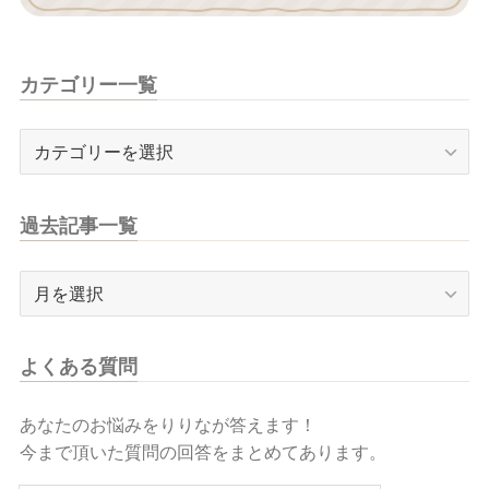
カテゴリー一覧
カ
テ
ゴ
リ
過去記事一覧
ー
一
過
覧
去
記
事
よくある質問
一
覧
あなたのお悩みをりりなが答えます！
今まで頂いた質問の回答をまとめてあります。