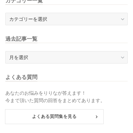
カテゴリー一覧
カ
テ
ゴ
リ
過去記事一覧
ー
一
過
覧
去
記
事
よくある質問
一
覧
あなたのお悩みをりりなが答えます！
今まで頂いた質問の回答をまとめてあります。
よくある質問集を見る